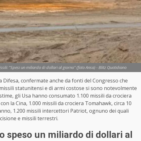
sili: "Spesi un miliardo di dollari al giorno" (foto Ansa) - Blitz Quotidiano
la Difesa, confermate anche da fonti del Congresso che
missili
statunitensi e di armi costose si sono notevolmente
le stime, gli Usa hanno consumato 1.100
missili
da crociera
con la Cina, 1.000
missili
da crociera Tomahawk, circa 10
anno, 1.200
missili
intercettori Patriot, ognuno dei quali
cisione e
missili
terrestri.
o speso un miliardo di dollari al