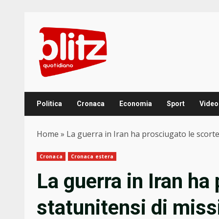
Skip
to
content
Politica
Cronaca
Economia
Sport
Video
Home
»
La guerra in Iran ha prosciugato le scorte s
Cronaca
Cronaca estera
La guerra in Iran ha
statunitensi di missi