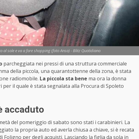
o al sole e va a fare shopping (foto Ansa) - Blitz Quotidiano
o
parcheggiata nei pressi di una struttura commerciale
amma della piccola, una quarantottenne della zona, è stata
zione radiomobile.
La piccola sta bene
ma ora la donna
per il quale è stata segnalata alla Procura di Spoleto
 è accaduto
età del pomeriggio di sabato sono stati i carabinieri. La
ato la propria auto ed averla chiusa a chiave, si è recata
 Foligno per degli acquisti. Lasciando la figlia da sola in