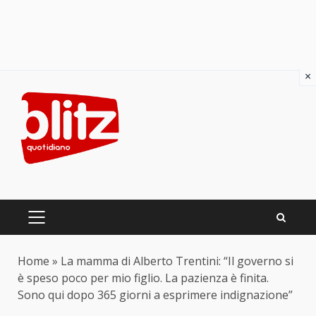
×
Skip
to
content
PRIMARY
MENU
Home
»
La mamma di Alberto Trentini: “Il governo si
è speso poco per mio figlio. La pazienza è finita.
Sono qui dopo 365 giorni a esprimere indignazione”