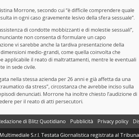
ristina Morrone, secondo cui “è difficile comprendere quale
 risulta in ogni caso gravemente lesivo della sfera sessuale”.
ussistenza di condotte mobbizzanti e di molestie sessuali”,
 denunciante non consenta di formulare un capo
iazione vi sarebbe anche la tardiva presentazione della
di dimensioni medio-grandi, come quella coinvolta che
applicabile il reato di maltrattamenti, mentre le eventuali
 in sede civile.
ata nella stessa azienda per 26 anni e già affetta da una
raumatico da stress”, circostanza che avrebbe inciso sulla
episodi denunciati. Morrone ha inoltre chiesto l’audizione di
dere per il reato di atti persecutori.
Redazione di Blitz Quotidiano
Pubblicità
Privacy policy
Di
Multimediale S.r.l. Testata Giornalistica registrata al Tribun