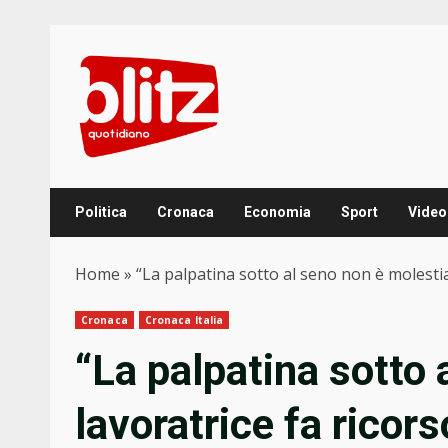
Skip
to
content
Politica
Cronaca
Economia
Sport
Video
Home
»
“La palpatina sotto al seno non è molestia
Cronaca
Cronaca Italia
“La palpatina sotto 
lavoratrice fa ricor