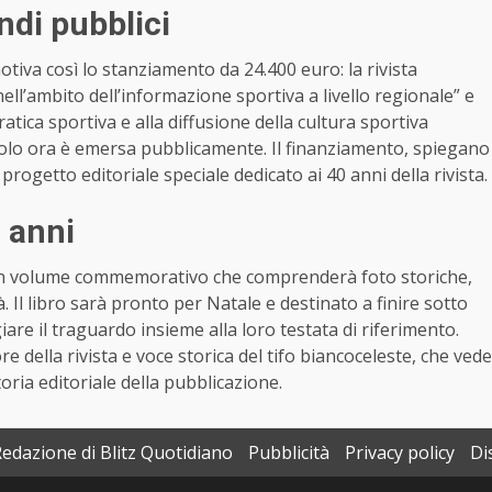
ndi pubblici
tiva così lo stanziamento da 24.400 euro: la rivista
ell’ambito dell’informazione sportiva a livello regionale” e
tica sportiva e alla diffusione della cultura sportiva
a solo ora è emersa pubblicamente. Il finanziamento, spiegano
rogetto editoriale speciale dedicato ai 40 anni della rivista.
0 anni
e un volume commemorativo che comprenderà foto storiche,
à. Il libro sarà pronto per Natale e destinato a finire sotto
giare il traguardo insieme alla loro testata di riferimento.
 della rivista e voce storica del tifo biancoceleste, che vede
ria editoriale della pubblicazione.
Redazione di Blitz Quotidiano
Pubblicità
Privacy policy
Di