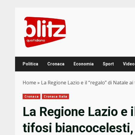
Skip
to
content
Politica
Cronaca
Economia
Sport
Video
Home
»
La Regione Lazio e il “regalo” di Natale ai 
Cronaca
Cronaca Italia
La Regione Lazio e il
tifosi biancocelesti,