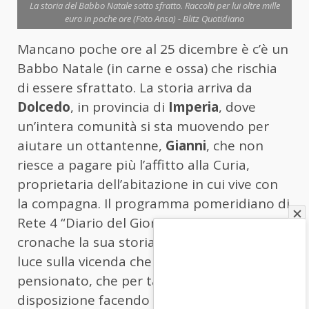
La storia del Babbo Natale sotto sfratto. Raccolti per lui oltre mille
euro in poche ore (Foto Ansa) - Blitz Quotidiano
Mancano poche ore al 25 dicembre è c’è un
Babbo Natale (in carne e ossa) che rischia
di essere sfrattato. La storia arriva da
Dolcedo
, in provincia di
Imperia
, dove
un’intera comunità si sta muovendo per
aiutare un ottantenne,
Gianni
, che non
riesce a pagare più l’affitto alla Curia,
proprietaria dell’abitazione in cui vive con
la compagna. Il programma pomeridiano di
Rete 4 “Diario del Giorno” ha portato alle
cronache la sua storia, cercando di fare
luce sulla vicenda che coinvolge il
pensionato, che per tanti anni si è messo a
disposizione facendo prima il nonno vigile