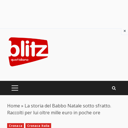
×
Skip
to
content
PRIMARY
MENU
Home
»
La storia del Babbo Natale sotto sfratto.
Raccolti per lui oltre mille euro in poche ore
Cronaca
Cronaca Italia