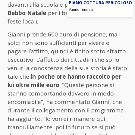
PIANO COTTURA PERICOLOSO
davanti alla scuola e poi vestendo i panni di
Vanno rimossi
Babbo Natale
per i bambini durante le
feste locali.
Gianni prende 600 euro di pensione, ma i
soldi non sono sufficienti per vivere e
pagare l’affitto, quindi è finito sotto sfratto
esecutivo. L’affetto dei cittadini che sono
venuti a conoscenza della sua storia è stato
tale che
in poche ore hanno raccolto per
lui oltre mille euro
. “Queste persone si
stanno comportando davvero in modo
encomiabile”, ha commentato Gianni, che
durante il collegamento con il programma
ha aggiunto: “Io vorrei rimanere qui
tranquillamente, poi in futuro se si può