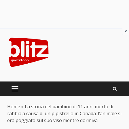
×
Skip
to
content
PRIMARY
MENU
Home
»
La storia del bambino di 11 anni morto di
rabbia a causa di un pipistrello in Canada: l’animale si
era poggiato sul suo viso mentre dormiva