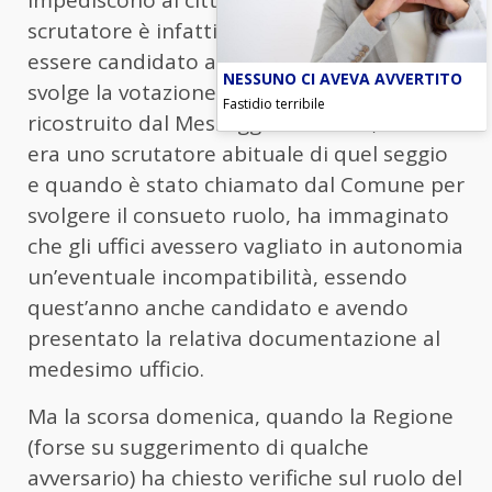
impediscono al cittadino di fare lo
scrutatore è infatti proprio quella di non
essere candidato alle elezioni per le quali si
NESSUNO CI AVEVA AVVERTITO
svolge la votazione. In base a quanto
Fastidio terribile
ricostruito dal Messaggero Veneto, l’uomo
era uno scrutatore abituale di quel seggio
e quando è stato chiamato dal Comune per
svolgere il consueto ruolo, ha immaginato
che gli uffici avessero vagliato in autonomia
un’eventuale incompatibilità, essendo
quest’anno anche candidato e avendo
presentato la relativa documentazione al
medesimo ufficio.
Ma la scorsa domenica, quando la Regione
(forse su suggerimento di qualche
avversario) ha chiesto verifiche sul ruolo del