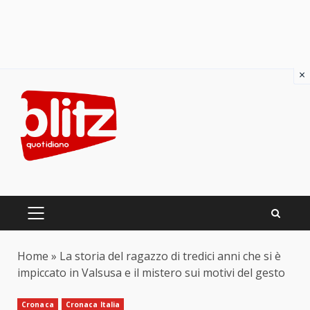
×
Skip
to
content
PRIMARY
MENU
Home
»
La storia del ragazzo di tredici anni che si è
impiccato in Valsusa e il mistero sui motivi del gesto
Cronaca
Cronaca Italia