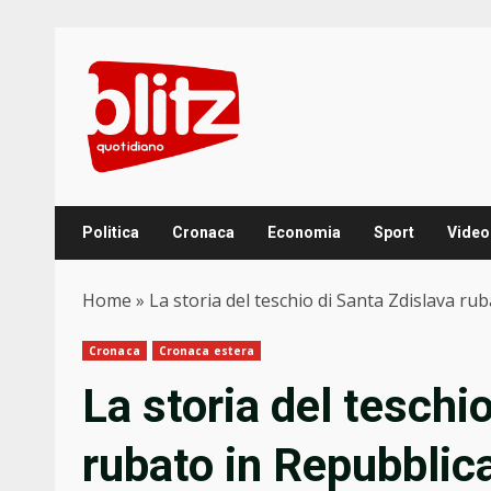
Skip
to
content
Politica
Cronaca
Economia
Sport
Video
Home
»
La storia del teschio di Santa Zdislava ru
Cronaca
Cronaca estera
La storia del teschi
rubato in Repubblic