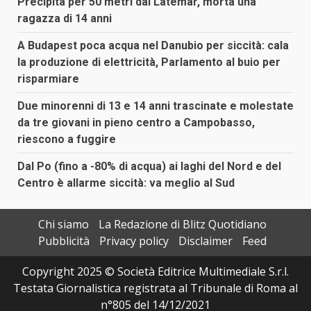
Precipita per 50 metri dal Latemar, morta una
ragazza di 14 anni
A Budapest poca acqua nel Danubio per siccità: cala
la produzione di elettricità, Parlamento al buio per
risparmiare
Due minorenni di 13 e 14 anni trascinate e molestate
da tre giovani in pieno centro a Campobasso,
riescono a fuggire
Dal Po (fino a -80% di acqua) ai laghi del Nord e del
Centro è allarme siccità: va meglio al Sud
Chi siamo
La Redazione di Blitz Quotidiano
Pubblicità
Privacy policy
Disclaimer
Feed
Copyright 2025 © Società Editrice Multimediale S.r.l.
Testata Giornalistica registrata al Tribunale di Roma al
n°805 del 14/12/2021