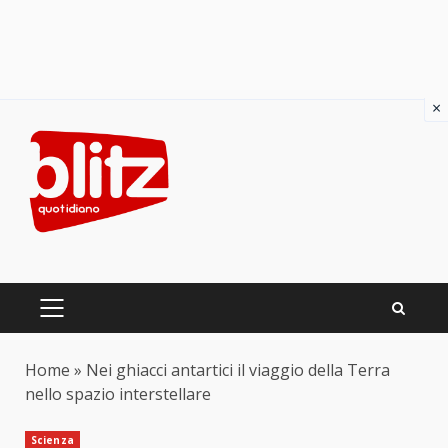
×
Skip
to
content
PRIMARY
MENU
Home
»
Nei ghiacci antartici il viaggio della Terra
nello spazio interstellare
Scienza