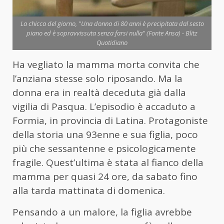
La chicca del giorno, "Una donna di 80 anni è precipitata dal sesto
piano ed è sopravvissuta senza farsi nulla" (Fonte Ansa) - Blitz
Quotidiano
Ha vegliato la mamma morta convita che
l’anziana stesse solo riposando. Ma la
donna era in realtà deceduta già dalla
vigilia di Pasqua. L’episodio è accaduto a
Formia, in provincia di Latina. Protagoniste
della storia una 93enne e sua figlia, poco
più che sessantenne e psicologicamente
fragile. Quest’ultima è stata al fianco della
mamma per quasi 24 ore, da sabato fino
alla tarda mattinata di domenica.
Pensando a un malore, la figlia avrebbe