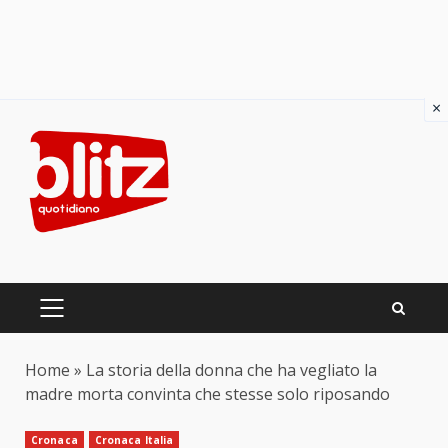
×
Skip
to
content
PRIMARY
MENU
Home
»
La storia della donna che ha vegliato la
madre morta convinta che stesse solo riposando
Cronaca
Cronaca Italia