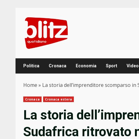
Skip
to
content
Politica
Cronaca
Economia
Sport
Video
Home
»
La storia dell’imprenditore scomparso in S
Cronaca
Cronaca estera
La storia dell’impr
Sudafrica ritrovato 