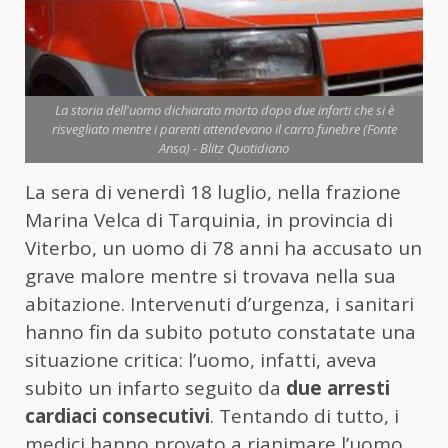
La storia dell'uomo dichiarato morto dopo due infarti che si è
risvegliato mentre i parenti attendevano il carro funebre (Fonte
Ansa) - Blitz Quotidiano
La sera di venerdì 18 luglio, nella frazione
Marina Velca di Tarquinia, in provincia di
Viterbo, un uomo di 78 anni ha accusato un
grave malore mentre si trovava nella sua
abitazione. Intervenuti d’urgenza, i sanitari
hanno fin da subito potuto constatate una
situazione critica: l’uomo, infatti, aveva
subito un infarto seguito da
due arresti
cardiaci consecutivi
. Tentando di tutto, i
medici hanno provato a rianimare l’uomo,