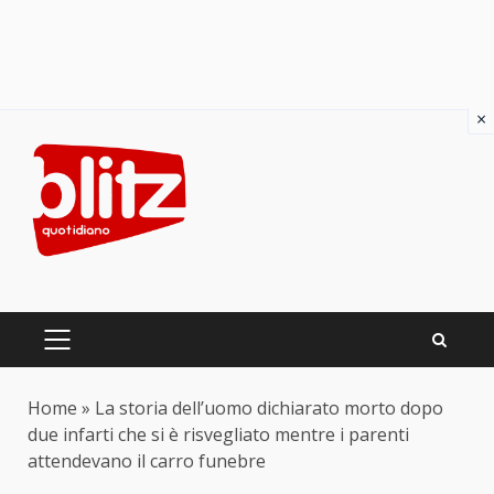
×
Skip
to
content
PRIMARY
MENU
Home
»
La storia dell’uomo dichiarato morto dopo
due infarti che si è risvegliato mentre i parenti
attendevano il carro funebre