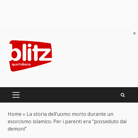
×
Skip
to
content
PRIMARY
MENU
Home
»
La storia dell’uomo morto durante un
esorcismo islamico. Per i parenti era “posseduto dai
demoni”