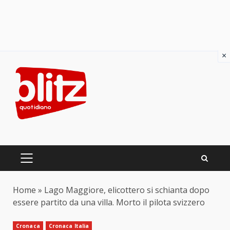
×
Skip
to
content
PRIMARY
MENU
Home
»
Lago Maggiore, elicottero si schianta dopo
essere partito da una villa. Morto il pilota svizzero
Cronaca
Cronaca Italia