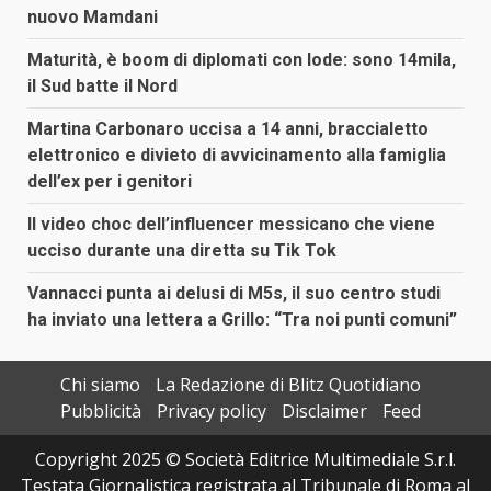
nuovo Mamdani
Maturità, è boom di diplomati con lode: sono 14mila,
il Sud batte il Nord
Martina Carbonaro uccisa a 14 anni, braccialetto
elettronico e divieto di avvicinamento alla famiglia
dell’ex per i genitori
Il video choc dell’influencer messicano che viene
ucciso durante una diretta su Tik Tok
Vannacci punta ai delusi di M5s, il suo centro studi
ha inviato una lettera a Grillo: “Tra noi punti comuni”
Chi siamo
La Redazione di Blitz Quotidiano
Pubblicità
Privacy policy
Disclaimer
Feed
Copyright 2025 © Società Editrice Multimediale S.r.l.
Testata Giornalistica registrata al Tribunale di Roma al