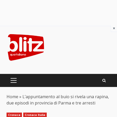
×
Skip
to
content
PRIMARY
MENU
Home
»
L’appuntamento al buio si rivela una rapina,
due episodi in provincia di Parma e tre arresti
Cronaca
Cronaca Italia