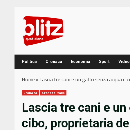
Skip
to
content
Politica
Cronaca
Economia
Sport
Video
Home
»
Lascia tre cani e un gatto senza acqua e 
Cronaca
Cronaca Italia
Lascia tre cani e un
cibo, proprietaria d