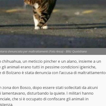
ietaria denunciata per maltrattamenti (Foto Ansa) - Blitz Quotidiano
un chihuahua, un meticcio pincher e un alano, insieme a un
gli animali erano tutti in pessime condizioni igieniche,
e di Bolzano è stata denuncia con l’accusa di maltrattamento
in zona don Bosco, dopo essere stati sollecitati da alcuni
si lamentavano, disturbando la quiete. I militari hanno
nciale, che si è occupato di confiscare gli animali in
istenza.