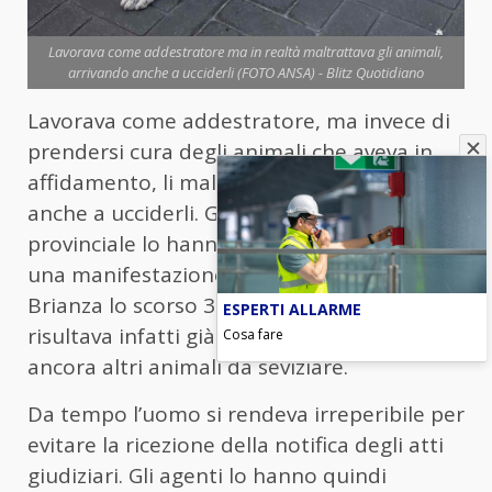
Lavorava come addestratore ma in realtà maltrattava gli animali,
arrivando anche a ucciderli (FOTO ANSA) - Blitz Quotidiano
Lavorava come addestratore, ma invece di
prendersi cura degli animali che aveva in
affidamento, li maltrattava, arrivando
anche a ucciderli. Gli agenti della polizia
provinciale lo hanno individuato durante
una manifestazione canina svoltasi in
Brianza lo scorso 30 marzo. Il trentenne
ESPERTI ALLARME
risultava infatti già indagato, ma cercava
Cosa fare
ancora altri animali da seviziare.
Da tempo l’uomo si rendeva irreperibile per
evitare la ricezione della notifica degli atti
giudiziari. Gli agenti lo hanno quindi