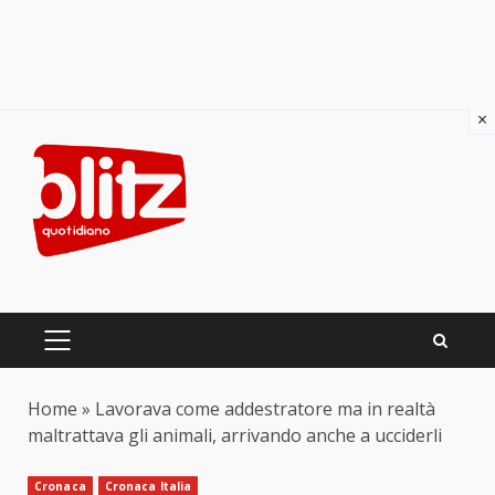
×
Skip
to
content
PRIMARY
MENU
Home
»
Lavorava come addestratore ma in realtà
maltrattava gli animali, arrivando anche a ucciderli
Cronaca
Cronaca Italia