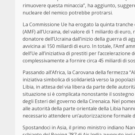
rimuovere questa minaccia”, ha aggiunto, suggere
nucleare del nemico potrebbe protrarsi.
La Commissione Ue ha erogato la quinta tranche d
(AMF) all’Ucraina, del valore di 1 miliardo di euro,
donatore dell’Ucraina dall’inizio della guerra di 
avvicina ai 150 miliardi di euro. In totale, l’Amf a
dell’Ue all’iniziativa di prestiti per l’accelerazion
complessivamente a fornire circa 45 miliardi di sos
Passando all’Africa, la Carovana della fermezza “A
iniziativa simbolica di solidarietà verso la popolazi
Libia, in attesa del via libera da parte delle autori
situazione si è complicata nonostante il sostegno 
degli Esteri del governo della Cirenaica. Nel pomerig
alle autorità della parte orientale della Libia hann
necessario attendere un’autorizzazione formale d
Spostandoci in Asia, il primo ministro indiano Na
schianto del Boeing 787 di Air India avvenuto ieri