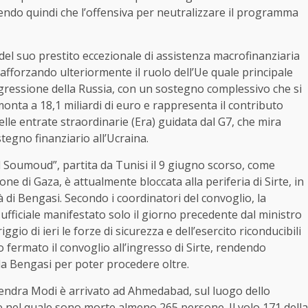
ndo quindi che l’offensiva per neutralizzare il programma
el suo prestito eccezionale di assistenza macrofinanziaria
 rafforzando ulteriormente il ruolo dell’Ue quale principale
aggressione della Russia, con un sostegno complessivo che si
mmonta a 18,1 miliardi di euro e rappresenta il contributo
e delle entrate straordinarie (Era) guidata dal G7, che mira
tegno finanziario all’Ucraina.
l Soumoud”, partita da Tunisi il 9 giugno scorso, come
one di Gaza, è attualmente bloccata alla periferia di Sirte, in
tà di Bengasi. Secondo i coordinatori del convoglio, la
ufficiale manifestato solo il giorno precedente dal ministro
gio di ieri le forze di sicurezza e dell’esercito riconducibili
o fermato il convoglio all’ingresso di Sirte, rendendo
a Bengasi per poter procedere oltre.
rendra Modi è arrivato ad Ahmedabad, sul luogo dello
 e nel quale sono morte almeno 265 persone. Il volo 171 della