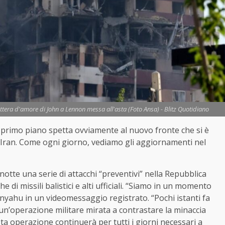
ettera d'amore di John a Lennon messa all'asta (Foto Ansa) - Blitz Quotidiano
 primo piano spetta ovviamente al nuovo fronte che si è
ll’Iran. Come ogni giorno, vediamo gli aggiornamenti nel
notte una serie di attacchi “preventivi” nella Repubblica
e di missili balistici e alti ufficiali. “Siamo in un momento
tanyahu in un videomessaggio registrato. “Pochi istanti fa
un’operazione militare mirata a contrastare la minaccia
sta operazione continuerà per tutti i giorni necessari a