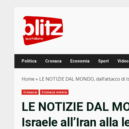
Skip
to
content
Politica
Cronaca
Economia
Sport
Video
Home
»
LE NOTIZIE DAL MONDO, dall’attacco di Isr
Cronaca
Cronaca estera
LE NOTIZIE DAL MON
Israele all’Iran alla