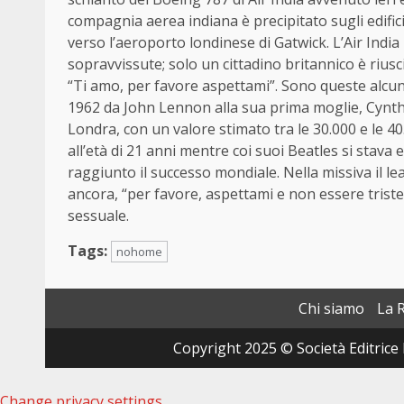
compagnia aerea indiana è precipitato sugli edifici
verso l’aeroporto londinese di Gatwick. L’Air Ind
sopravvissute; solo un cittadino britannico è riuscit
“Ti amo, per favore aspettami”. Sono queste alcune 
1962 da John Lennon alla sua prima moglie, Cynthia 
Londra, con un valore stimato tra le 30.000 e le 40.
all’età di 21 anni mentre coi suoi Beatles si sta
raggiunto il successo mondiale. Nella missiva il le
ancora, “per favore, aspettami e non essere trist
sessuale.
Tags:
nohome
Chi siamo
La 
Copyright 2025 © Società Editrice 
Change privacy settings