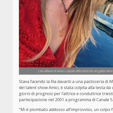
L'ex allieva di Amici colpita alla testa da un gatto ner
Stava facendo la fila davanti a una pasticceria di 
del talent show Amici, è stata colpita alla testa d
giorni di prognosi per l’attrice e conduttrice tries
partecipazione nel 2001 a programma di Canale 5
“Mi è piombato addosso all’improvviso, un colpo for