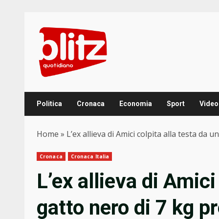
Skip
to
content
Politica
Cronaca
Economia
Sport
Video
Home
»
L’ex allieva di Amici colpita alla testa da 
Cronaca
Cronaca Italia
L’ex allieva di Amici
gatto nero di 7 kg p