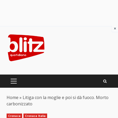
×
Skip
to
content
PRIMARY
MENU
Home
»
Litiga con la moglie e poi si dà fuoco. Morto
carbonizzato
Cronaca
Cronaca Italia