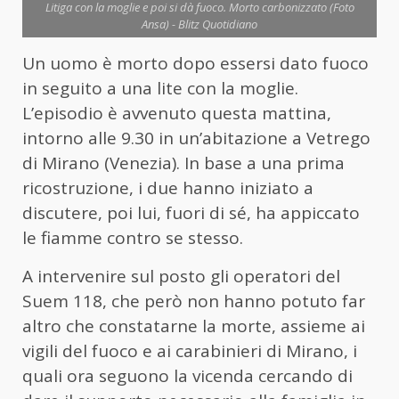
Litiga con la moglie e poi si dà fuoco. Morto carbonizzato (Foto
Ansa) - Blitz Quotidiano
Un
uomo
è morto dopo essersi dato fuoco
in seguito a una lite con la moglie.
L’episodio è avvenuto questa mattina,
intorno alle 9.30 in un’abitazione a Vetrego
di Mirano (Venezia). In base a una prima
ricostruzione, i due hanno iniziato a
discutere, poi lui, fuori di sé, ha appiccato
le fiamme contro se stesso.
A intervenire sul posto gli operatori del
Suem 118, che però non hanno potuto far
altro che constatarne la morte, assieme ai
vigili del fuoco e ai carabinieri di Mirano, i
quali ora seguono la vicenda cercando di