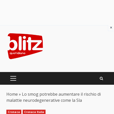
×
Skip
to
content
PRIMARY
MENU
Home
»
Lo smog potrebbe aumentare il rischio di
malattie neurodegenerative come la Sla
Cronaca
Cronaca Italia