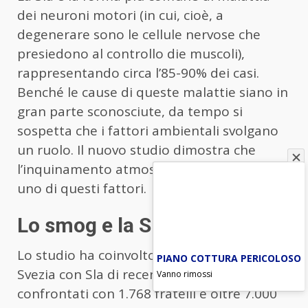
dei neuroni motori (in cui, cioè, a
degenerare sono le cellule nervose che
presiedono al controllo die muscoli),
rappresentando circa l’85-90% dei casi.
Benché le cause di queste malattie siano in
gran parte sconosciute, da tempo si
sospetta che i fattori ambientali svolgano
un ruolo. Il nuovo studio dimostra che
l’inquinamento atmosferico può essere
uno di questi fattori.
Lo smog e la Sla
Lo studio ha coinvolto 1.463 partecipanti in
PIANO COTTURA PERICOLOSO
Svezia con Sla di recente diagnosi,
Vanno rimossi
confrontati con 1.768 fratelli e oltre 7.000