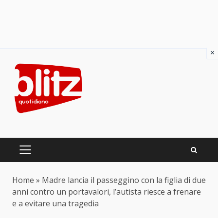
×
Skip
to
content
PRIMARY
MENU
Home
»
Madre lancia il passeggino con la figlia di due
anni contro un portavalori, l’autista riesce a frenare
e a evitare una tragedia