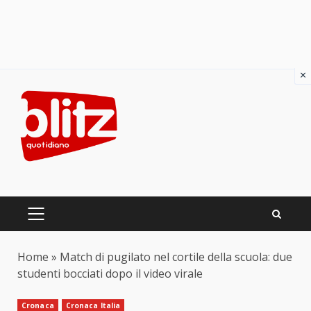
×
Skip
to
content
PRIMARY
MENU
Home
»
Match di pugilato nel cortile della scuola: due
studenti bocciati dopo il video virale
Cronaca
Cronaca Italia