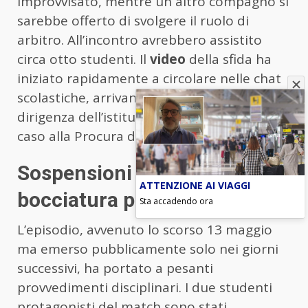
improvvisato, mentre un altro compagno si
sarebbe offerto di svolgere il ruolo di
arbitro. All’incontro avrebbero assistito
circa otto studenti. Il
video
della sfida ha
iniziato rapidamente a circolare nelle chat
scolastiche, arrivando all’attenzione della
dirigenza dell’istituto, che ha segnalato il
caso alla Procura dei Minori di Modena.
Sospensioni e rischio
ATTENZIONE AI VIAGGI
bocciatura per i coinvolti
Sta accadendo ora
L’episodio, avvenuto lo scorso 13 maggio
ma emerso pubblicamente solo nei giorni
successivi, ha portato a pesanti
provvedimenti disciplinari. I due studenti
protagonisti del match sono stati