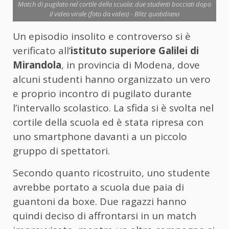
Match di pugilato nel cortile della scuola: due studenti bocciati dopo
il video virale (foto da video) - Blitz quotidiano
Un episodio insolito e controverso si è
verificato all’
istituto superiore Galilei di
Mirandola
, in provincia di Modena, dove
alcuni studenti hanno organizzato un vero
e proprio incontro di pugilato durante
l’intervallo scolastico. La sfida si è svolta nel
cortile della scuola ed è stata ripresa con
uno smartphone davanti a un piccolo
gruppo di spettatori.
Secondo quanto ricostruito, uno studente
avrebbe portato a scuola due paia di
guantoni da boxe. Due ragazzi hanno
quindi deciso di affrontarsi in un match