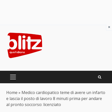
×
Skip
to
content
PRIMARY
MENU
Home
»
Medico cardiopatico teme di avere un infarto
e lascia il posto di lavoro 8 minuti prima per andare
al pronto soccorso: licenziato