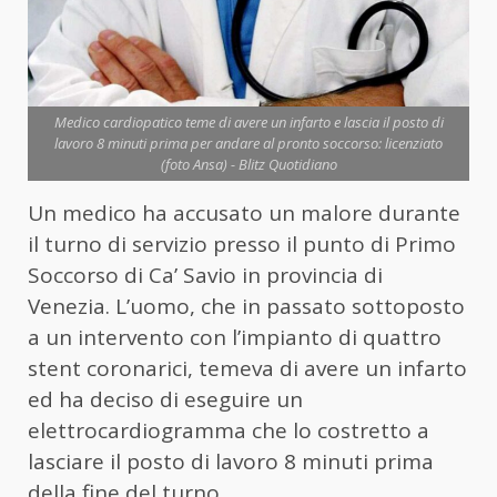
Medico cardiopatico teme di avere un infarto e lascia il posto di
lavoro 8 minuti prima per andare al pronto soccorso: licenziato
(foto Ansa) - Blitz Quotidiano
Un medico ha accusato un malore durante
il turno di servizio presso il punto di Primo
Soccorso di Ca’ Savio in provincia di
Venezia. L’uomo, che in passato sottoposto
a un intervento con l’impianto di quattro
stent coronarici, temeva di avere un infarto
ed ha deciso di eseguire un
elettrocardiogramma che lo costretto a
lasciare il posto di lavoro 8 minuti prima
della fine del turno.