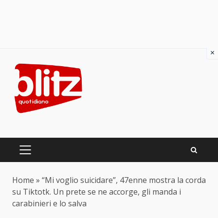
×
Skip
to
content
PRIMARY
MENU
Home
»
“Mi voglio suicidare”, 47enne mostra la corda
su Tiktotk. Un prete se ne accorge, gli manda i
carabinieri e lo salva