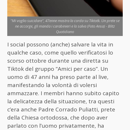
"Mi voglio suicidare", 47enne mostra la corda su Tiktotk. Un prete se
ne accorge, gli manda i carabinieri e lo salva (Foto Ansa) - Blitz
Quotidiano
I social possono (anche) salvare la vita in
qualche caso, come quello verificatosi lo
scorso ottobre durante una diretta su
Tiktok del gruppo “Amici per caso”. Un
uomo di 47 anni ha preso parte al live,
manifestando la volontà di volersi
ammazzare. I membri hanno subito capito
la delicatezza della situazione, tra questi
c’era anche Padre Corrado Puliatti, prete
della Chiesa ortodossa, che dopo aver
parlato con l’uomo privatamente, ha