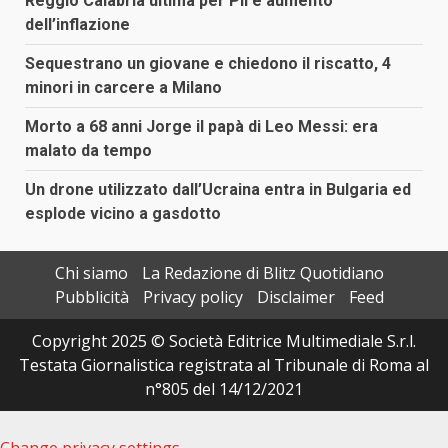
Reggio Calabria ultima per Pil e aumento
dell’inflazione
Sequestrano un giovane e chiedono il riscatto, 4
minori in carcere a Milano
Morto a 68 anni Jorge il papà di Leo Messi: era
malato da tempo
Un drone utilizzato dall’Ucraina entra in Bulgaria ed
esplode vicino a gasdotto
Chi siamo
La Redazione di Blitz Quotidiano
Pubblicità
Privacy policy
Disclaimer
Feed
Copyright 2025 © Società Editrice Multimediale S.r.l.
Testata Giornalistica registrata al Tribunale di Roma al
n°805 del 14/12/2021