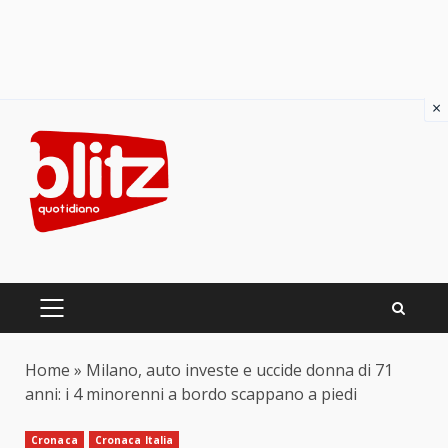
×
Skip
to
content
PRIMARY
MENU
Home
»
Milano, auto investe e uccide donna di 71
anni: i 4 minorenni a bordo scappano a piedi
Cronaca
Cronaca Italia