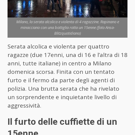
Milano, la serata alcolica e violenta di 4 ragazzine. Rapinano e
minacciano con una bottiglia rotta un 15enne (foto Ansa-
Blitzquotidiano)
Serata alcolica e violenta per quattro
ragazze (due 17enni, una di 16 e l’altra di 18
anni, tutte italiane) in centro a Milano
domenica scorsa. Finita con un tentato
furto e il fermo da parte degli agenti di
polizia. Una brutta serata che ha rivelato
un sorprendente e inquietante livello di
aggressività.
Il furto delle cuffiette di un
15enne