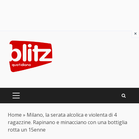
×
Skip
to
content
PRIMARY
MENU
Home
»
Milano, la serata alcolica e violenta di 4
ragazzine. Rapinano e minacciano con una bottiglia
rotta un 15enne