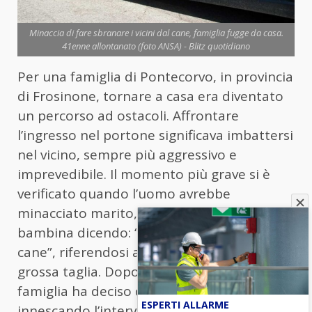
Minaccia di fare sbranare i vicini dal cane, famiglia fugge da casa.
41enne allontanato (foto ANSA) - Blitz quotidiano
Per una famiglia di Pontecorvo, in provincia
di Frosinone, tornare a casa era diventato
un percorso ad ostacoli. Affrontare
l’ingresso nel portone significava imbattersi
nel vicino, sempre più aggressivo e
imprevedibile. Il momento più grave si è
verificato quando l’uomo avrebbe
minacciato marito, moglie e la loro
bambina dicendo: “Vi faccio sbranare dal
cane”, riferendosi al proprio animale di
grossa taglia. Dopo questo episodio, la
famiglia ha deciso di denunciarlo,
ESPERTI ALLARME
innescando l’intervento dell’autorità