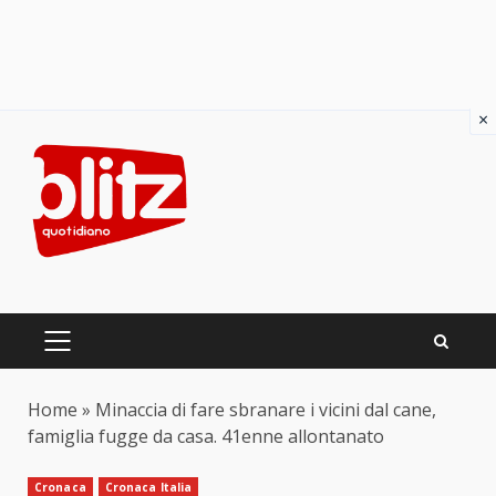
×
Skip
to
content
PRIMARY
MENU
Home
»
Minaccia di fare sbranare i vicini dal cane,
famiglia fugge da casa. 41enne allontanato
Cronaca
Cronaca Italia