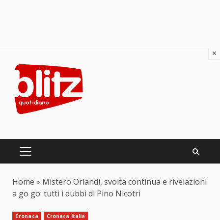
×
Skip
to
content
PRIMARY
MENU
Home
»
Mistero Orlandi, svolta continua e rivelazioni
a go go: tutti i dubbi di Pino Nicotri
Cronaca
Cronaca Italia