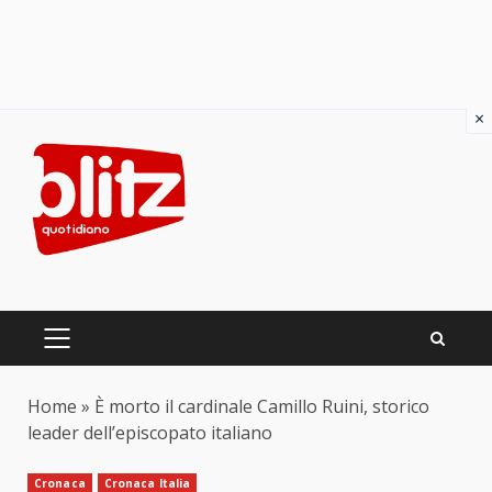
×
Skip
to
content
PRIMARY
MENU
Home
»
È morto il cardinale Camillo Ruini, storico
leader dell’episcopato italiano
Cronaca
Cronaca Italia