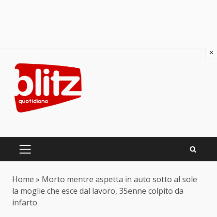
×
Skip
to
content
PRIMARY
MENU
Home
»
Morto mentre aspetta in auto sotto al sole
la moglie che esce dal lavoro, 35enne colpito da
infarto