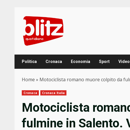
Skip
to
content
Politica
Cronaca
Economia
Sport
Video
Home
»
Motociclista romano muore colpito da fulmi
Cronaca
Cronaca Italia
Motociclista romano
fulmine in Salento. V