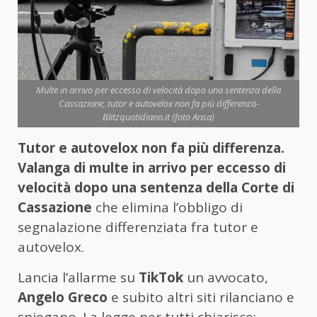
Multe in arrivo per eccesso di velocità dopo una sentenza della
Cassazione, tutor e autovelox non fa più differenza-
Blitzquotidiano.it (foto Ansa)
Tutor e autovelox non fa più differenza.
Valanga di multe in arrivo per eccesso di
velocità dopo una sentenza della Corte di
Cassazione
che elimina l’obbligo di
segnalazione differenziata fra tutor e
autovelox.
Lancia l’allarme su
TikTok
un avvocato,
Angelo Greco
e subito altri siti rilanciano e
spiegano. La legge per tutti chiarisce: