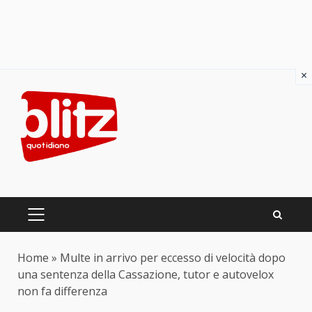
×
Skip
to
content
PRIMARY
MENU
Home
»
Multe in arrivo per eccesso di velocità dopo
una sentenza della Cassazione, tutor e autovelox
non fa differenza