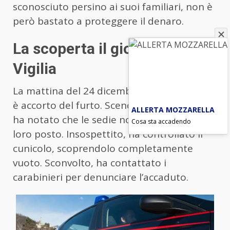
sconosciuto persino ai suoi familiari, non è
però bastato a proteggere il denaro.
La scoperta il giorno della
Vigilia
La mattina del 24 dicembre, il pensionato si
è accorto del furto. Scendendo in cantina,
ALLERTA MOZZARELLA
ha notato che le sedie non erano più al
Cosa sta accadendo
loro posto. Insospettito, ha controllato il
cunicolo, scoprendolo completamente
vuoto. Sconvolto, ha contattato i
carabinieri per denunciare l’accaduto.