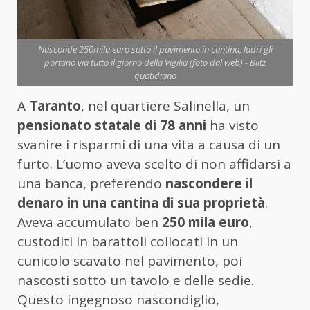
Nasconde 250mila euro sotto il pavimento in cantina, ladri gli
portano via tutto il giorno della Vigilia (foto dal web) - Blitz
quotidiano
A
Taranto
, nel quartiere Salinella, un
pensionato statale di 78 anni
ha visto
svanire i risparmi di una vita a causa di un
furto. L’uomo aveva scelto di non affidarsi a
una banca, preferendo
nascondere il
denaro in una cantina di sua proprietà
.
Aveva accumulato ben
250 mila euro
,
custoditi in barattoli collocati in un
cunicolo scavato nel pavimento, poi
nascosti sotto un tavolo e delle sedie.
Questo ingegnoso nascondiglio,