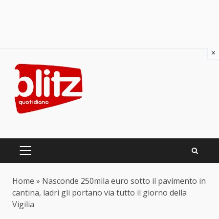
×
Skip
to
content
PRIMARY
MENU
Home
»
Nasconde 250mila euro sotto il pavimento in
cantina, ladri gli portano via tutto il giorno della
Vigilia