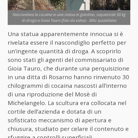
Nascondeva la cocaina in una statua in giardino, sequestrati 30 kg
di droga a Gioia Tauro (foto da video) - Blitz quotidiano
Una statua apparentemente innocua si è
rivelata essere il nascondiglio perfetto per
un’ingente quantità di droga. A scoprirlo
sono stati gli agenti del commissariato di
Gioia Tauro, che durante una perquisizione
in una ditta di Rosarno hanno rinvenuto 30
chilogrammi di cocaina nascosti all’interno
di una riproduzione del Mosè di
Michelangelo. La scultura era collocata nel
cortile dell’azienda e dotata di un
sofisticato meccanismo di apertura e
chiusura, studiato per celare il contenuto e
sfuggire a controlli superficiali.