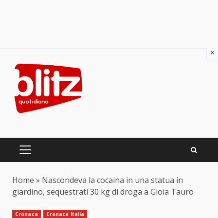
×
Skip
to
content
PRIMARY
MENU
Home
»
Nascondeva la cocaina in una statua in
giardino, sequestrati 30 kg di droga a Gioia Tauro
Cronaca
Cronaca Italia