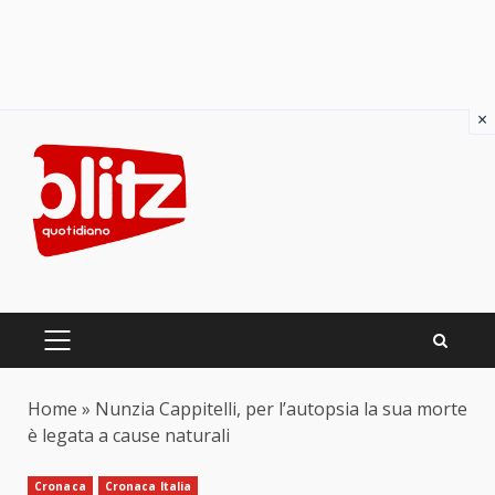
×
Skip
to
content
PRIMARY
MENU
Home
»
Nunzia Cappitelli, per l’autopsia la sua morte
è legata a cause naturali
Cronaca
Cronaca Italia