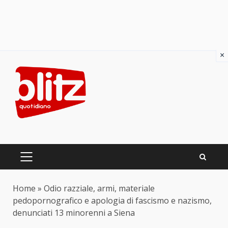
×
Skip
to
content
PRIMARY
MENU
Home
»
Odio razziale, armi, materiale
pedopornografico e apologia di fascismo e nazismo,
denunciati 13 minorenni a Siena