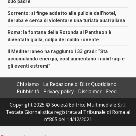
suo padre
Sorrento: si finge addetto alle pulizie dell’hotel,
deruba e cerca di violentare una turista australiana
Roma: la fontana della Rotonda al Pantheon è
diventata gialla, colpa del caldo rovente
Il Mediterraneo ha raggiunto i 33 gradi: “Sta
accumulando energia, così aumentano i nubifragi e
gli eventi estremi”
Chi siamo
La Redazione di Blitz Quotidiano
Pubblicità
Privacy policy
Disclaimer
Feed
Copyright 2025 © Società Editrice Multimediale S.r.l.
Testata Giornalistica registrata al Tribunale di Roma al
n°805 del 14/12/2021