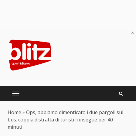
×
Skip
to
content
PRIMARY
MENU
Home
»
Ops, abbiamo dimenticato i due pargoli sul
bus: coppia distratta di turisti li insegue per 40
minuti