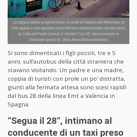
La coppia aveva programmato la visita al Palazzo del Marchese di
Dos Aguas e non appena scesa dal bus aveva puntato decisa verso
la Calle del Poeta Querol. E i bimbi? Sul 28, che correvano in
direzione opposta. (foto Ansa-Blitzquotidiano)
Si sono dimenticati i figli piccoli, tre e 5
anni, sull’autobus della città straniera che
stavano visitando. Un padre e una madre,
coppia di turisti con prole un po’ distratta,
giunti alla fermata attesa sono scesi rapidi
dal bus 28 della linea Emt a Valencia in
Spagna.
“Segua il 28”, intimano al
conducente di un taxi preso