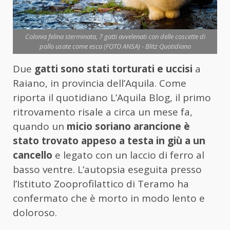
Colonia felina sterminata, 7 gatti avvelenati con delle coscette di
pollo usate come esca (FOTO ANSA) - Blitz Quotidiano
Due
gatti sono stati torturati e uccisi
a
Raiano, in provincia dell’Aquila. Come
riporta il quotidiano L’Aquila Blog, il primo
ritrovamento risale a circa un mese fa,
quando un
micio soriano arancione è
stato trovato appeso a testa in giù a un
cancello
e legato con un laccio di ferro al
basso ventre. L’autopsia eseguita presso
l’Istituto Zooprofilattico di Teramo ha
confermato che è morto in modo lento e
doloroso.