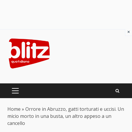
×
Skip
to
content
PRIMARY
MENU
Home
»
Orrore in Abruzzo, gatti torturati e uccisi. Un
micio morto in una busta, un altro appeso a un
cancello