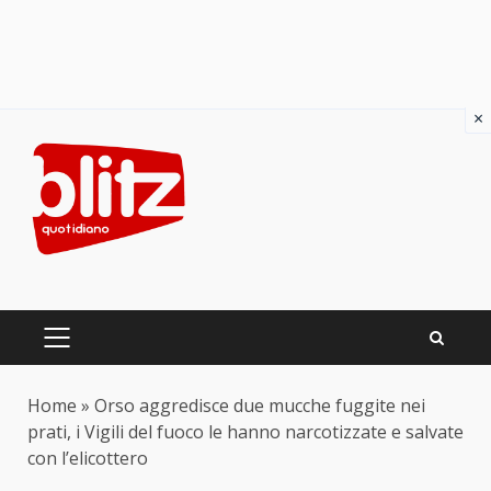
×
Skip
to
content
PRIMARY
MENU
Home
»
Orso aggredisce due mucche fuggite nei
prati, i Vigili del fuoco le hanno narcotizzate e salvate
con l’elicottero