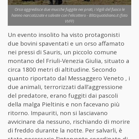
Orso aggredisce due mucche fuggite nei prati, i Vigili del fuoco le
hanno narcotizzate e salvate con l'elicottero - Blitzquotidiano.it (foto
VVFF)
Un evento insolito ha visto protagonisti
due bovini spaventati e un orso affamato
nei pressi di Sauris, un piccolo comune
montano del Friuli-Venezia Giulia, situato a
circa 1800 metri di altitudine. Secondo
quanto riportato dal Messaggero Veneto , i
due animali, terrorizzati dall’aggressione
del predatore, erano fuggiti dai pascoli
della malga Pieltinis e non facevano più
ritorno. Impauriti, non si lasciavano
avvicinare da nessuno, rischiando di morire
di freddo durante la notte. Per salvarli, è
stato necessario l’intervento coordinato di