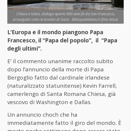
Chiesa e Islam, dialogo aperto 800 anni fa da San Francesco,
proseguito sotto le bombe di Gaza - Blitzquotidiano.it (foto Ansa)
L’Europa e il mondo piangono Papa
Francesco, il “Papa del popolo”, il “Papa
degli ultimi”.
E’ il commento unanime raccolto subito
dopo l’annuncio della morte di Papa
Bergoglio fatto dal cardinale irlandese
(naturalizzato statunitense) Kevin Farrell,
camerlengo di Santa Romana Chiesa, già
vescovo di Washington e Dallas.
Un annuncio choch che ha
immediatamente fatto il giro del mondo. È