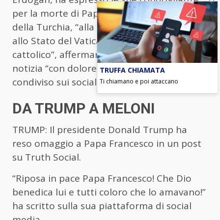
per la morte di Papa Francesco, a nome
della Turchia, “alla famiglia del defunto,
allo Stato del Vaticano e al mondo
cattolico”, affermando di aver appreso la
notizia “con dolore”, in un messaggio
TRUFFA CHIAMATA
condiviso sui social media.
Ti chiamano e poi attaccano
DA TRUMP A MELONI
TRUMP: Il presidente Donald Trump ha
reso omaggio a Papa Francesco in un post
su Truth Social.
“Riposa in pace Papa Francesco! Che Dio
benedica lui e tutti coloro che lo amavano!”
ha scritto sulla sua piattaforma di social
media.