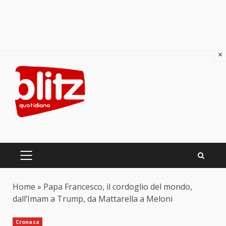
×
Skip
to
content
PRIMARY
MENU
Home
»
Papa Francesco, il cordoglio del mondo,
dall’Imam a Trump, da Mattarella a Meloni
Cronaca