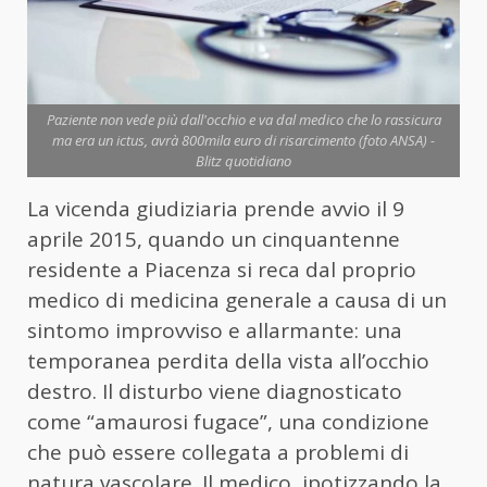
Paziente non vede più dall'occhio e va dal medico che lo rassicura
ma era un ictus, avrà 800mila euro di risarcimento (foto ANSA) -
Blitz quotidiano
La vicenda giudiziaria prende avvio il 9
aprile 2015, quando un cinquantenne
residente a Piacenza si reca dal proprio
medico di medicina generale a causa di un
sintomo improvviso e allarmante: una
temporanea perdita della vista all’occhio
destro. Il disturbo viene diagnosticato
come “amaurosi fugace”, una condizione
che può essere collegata a problemi di
natura vascolare. Il medico, ipotizzando la