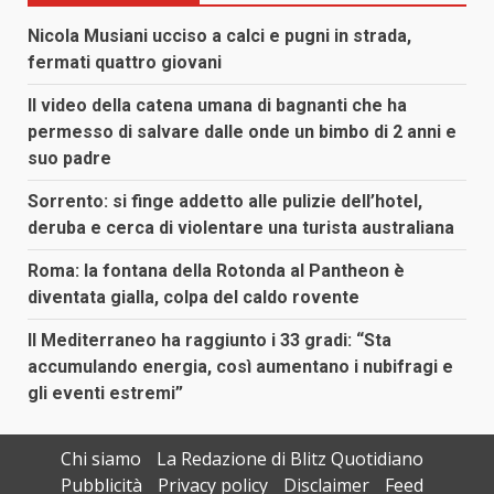
Nicola Musiani ucciso a calci e pugni in strada,
fermati quattro giovani
Il video della catena umana di bagnanti che ha
permesso di salvare dalle onde un bimbo di 2 anni e
suo padre
Sorrento: si finge addetto alle pulizie dell’hotel,
deruba e cerca di violentare una turista australiana
Roma: la fontana della Rotonda al Pantheon è
diventata gialla, colpa del caldo rovente
Il Mediterraneo ha raggiunto i 33 gradi: “Sta
accumulando energia, così aumentano i nubifragi e
gli eventi estremi”
Chi siamo
La Redazione di Blitz Quotidiano
Pubblicità
Privacy policy
Disclaimer
Feed