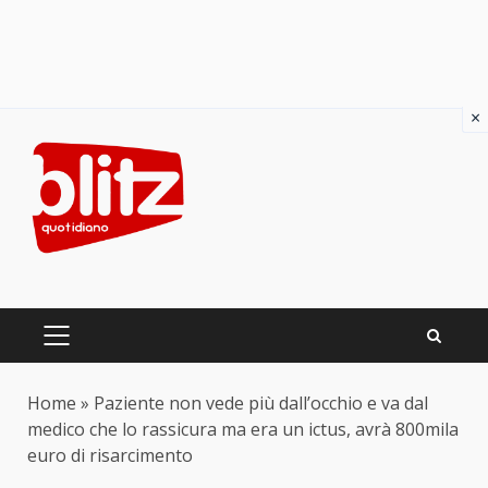
×
Skip
to
content
PRIMARY
MENU
Home
»
Paziente non vede più dall’occhio e va dal
medico che lo rassicura ma era un ictus, avrà 800mila
euro di risarcimento