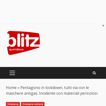
×
Skip
to
content
PRIMARY
MENU
Home
»
Pentagono in lockdown, tutti via con le
maschere antigas. Incidente con materiali pericolosi
Cronaca
Cronaca estera