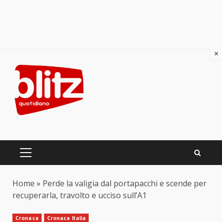
×
Skip
to
content
PRIMARY
MENU
Home
»
Perde la valigia dal portapacchi e scende per
recuperarla, travolto e ucciso sull’A1
Cronaca
Cronaca Italia