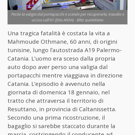
Perde la valigia dal portapacchi e scende per recuperarla, travolto e
ucciso sull'A1 (foto ANSA) - Blitz quotidiano
Una tragica fatalità è costata la vita a
Mahmoude Othmane, 60 anni, di origini
tunisine, lungo l’autostrada A19 Palermo-
Catania. L’uomo era sceso dalla propria
auto dopo aver perso una valigia dal
portapacchi mentre viaggiava in direzione
Catania. L’episodio è avvenuto nella
giornata di domenica 18 gennaio, nel
tratto che attraversa il territorio di
Resuttano, in provincia di Caltanissetta.
Secondo una prima ricostruzione, il
bagaglio si sarebbe staccato durante la
marcia, costringendo il conducente ad