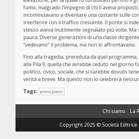
elevazione, per la quale fu consultato perfino il g
fumo, malgrado l’impegno di chi li aveva proposti, 
incominciavano a diventare una costante sulle cor
interferire con il traffico crescente. Il ponte si i
stesso aveva inutilmente segnalato più volte. Ma 
paura. Diverse generazioni di una classe dirigente 
“vedevano” il problema, ma non lo affrontavano.
Fino alla tragedia, preceduta da quel programma, r
alla Pila 9, quella che avrebbe ceduto nel giorno f
politico, civico, sociale, che si sarebbe dovuto te
verità a breve. Ma questo non lo celebrerà nessun
Tags:
primo piano
Chi siamo
La 
Copyright 2025 © Società Editrice 