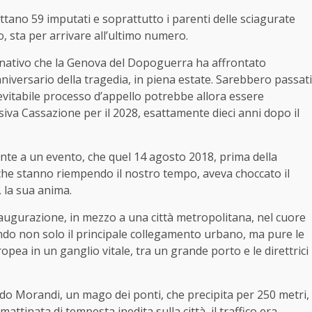
ttano 59 imputati e soprattutto i parenti delle sciagurate
o, sta per arrivare all’ultimo numero.
gnativo che la Genova del Dopoguerra ha affrontato
iversario della tragedia, in piena estate. Sarebbero passati
nevitabile processo d’appello potrebbe allora essere
isiva Cassazione per il 2028, esattamente dieci anni dopo il
ronte a un evento, che quel 14 agosto 2018, prima della
che stanno riempendo il nostro tempo, aveva choccato il
 la sua anima.
naugurazione, in mezzo a una città metropolitana, nel cuore
ndo non solo il principale collegamento urbano, ma pure le
opea in un ganglio vitale, tra un grande porto e le direttrici
do Morandi, un mago dei ponti, che precipita per 250 metri,
ttinata di tempesta inedita sulla città, il traffico era