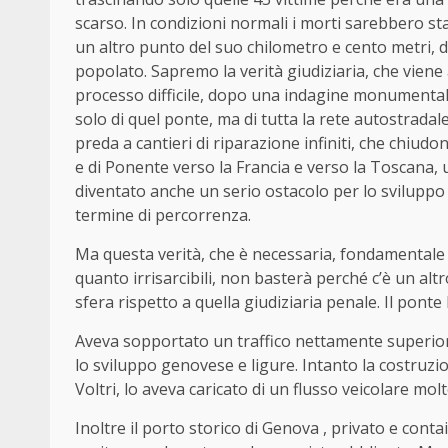
scarso. In condizioni normali i morti sarebbero sta
un altro punto del suo chilometro e cento metri, 
popolato. Sapremo la verità giudiziaria, che viene 
processo difficile, dopo una indagine monument
solo di quel ponte, ma di tutta la rete autostradale
preda a cantieri di riparazione infiniti, che chiudon
e di Ponente verso la Francia e verso la Toscana, 
diventato anche un serio ostacolo per lo sviluppo de
termine di percorrenza.
Ma questa verità, che è necessaria, fondamentale p
quanto irrisarcibili, non basterà perché c’è un al
sfera rispetto a quella giudiziaria penale. Il pon
Aveva sopportato un traffico nettamente superiore 
lo sviluppo genovese e ligure. Intanto la costruzio
Voltri, lo aveva caricato di un flusso veicolare mo
Inoltre il porto storico di Genova , privato e conta