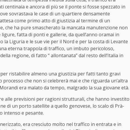
ti centinaia e ancora di più se il ponte si fosse spezzato in
dove sovrastava le case di un quartiere densamente
attesa come primo atto di giustizia al termine di un
ale, che ha pure smascherato la mancata manutenzione non
 ligure, fatta di ponti e gallerie, da quell’anno oramai in
o la Liguria e le sue vie per il Nord e per la costa di Levante
una eterna trappola di traffico, un imbuto pericoloso,
lla regione, di fatto “ allontanata” dal resto dell’Italia in
er ristabilire almeno una giustizia per fatti tanto gravi
tro processo che non si celebrerà mai e che riguarda un’altra
te Morandi era malato da tempo, malgrado la sua giovane età.
alle previsioni per ragioni strutturali, che hanno investito
ne di un porto satellite a quello genovese, lo scalo di Prà-
lto intenso e pesante.
inerizzato, era cresciuto molto nel traffico in entrata e in