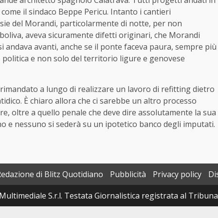
rande architetto spagnolo Calatrava. Tutti progetti andati in
come il sindaco Beppe Pericu. Intanto i cantieri
sie del Morandi, particolarmente di notte, per non
ndeboliva, aveva sicuramente difetti originari, che Morandi
si andava avanti, anche se il ponte faceva paura, sempre più
politica e non solo del territorio ligure e genovese
imandato a lungo di realizzare un lavoro di refitting dietro
atidico. È chiaro allora che ci sarebbe un altro processo
nere, oltre a quello penale che deve dire assolutamente la sua
o e nessuno si sederà su un ipotetico banco degli imputati.
Redazione di Blitz Quotidiano
Pubblicità
Privacy policy
Di
Multimediale S.r.l. Testata Giornalistica registrata al Tribun