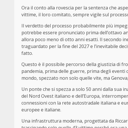
Ora il conto alla rovescia per la sentenza che aspe
vittime, il loro comitato, sempre vigile sul process
Il verdetto del processo probabilmente più impe
potrebbe essere pronunciato prima dell’ottavo ann
allora poco meno di otto anni esatti. Il secondo i
traguardato per la fine del 2027 e l’inevitabile dec
fatto.
Questo è il possibile percorso della giustizia di f
pandemia, prima delle guerre, prima degli eventi 
mondo, spezzato non solo quelle vite, ma Genova,
Un ponte che si spezza a solo 50 anni dalla sua i
del Nord Ovest italiano e dell’Europa, interrompe
connessioni con la rete autostradale italiana e eur
europee e italiane.
Una infrastruttura moderna, progettata da Riccar
trascinando solo quelle 43 vittime perché era una ma