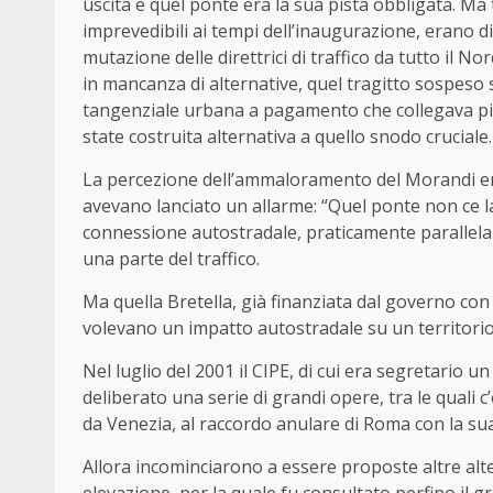
uscita e quel ponte era la sua pista obbligata. Ma tu
imprevedibili ai tempi dell’inaugurazione, erano d
mutazione delle direttrici di traffico da tutto il N
in mancanza di alternative, quel tragitto sospeso 
tangenziale urbana a pagamento che collegava più 
state costruita alternativa a quello snodo cruciale.
La percezione dell’ammaloramento del Morandi era 
avevano lanciato un allarme: “Quel ponte non ce la
connessione autostradale, praticamente parallela n
una parte del traffico.
Ma quella Bretella, già finanziata dal governo con 
volevano un impatto autostradale su un territorio 
Nel luglio del 2001 il CIPE, di cui era segretario un 
deliberato una serie di grandi opere, tra le quali 
da Venezia, al raccordo anulare di Roma con la sua 
Allora incominciarono a essere proposte altre alt