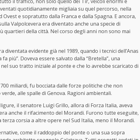
tto il traffico, non solo quello dei Tir, veicoli enormi e
iventati quotidianamente migliaia su quel percorso, nella
ord Ovest e sopratutto dalla Franca e dalla Spagna. E ancora,
sulla Valpolcevera era diventato anche una specie di
quartieri della città. Nel corso degli anni non sono mai
diventata evidente già nel 1989, quando i tecnici dell’Anas
 fa più”. Doveva essere salvato dalla “Bretella”, una
el suo tratto iniziale al ponte e che lo avrebbe scaricato di
700 miliardi, fu bocciata dalle forze politiche che non
verde, alle spalle di Genova. Ragioni ambientali.
ligure, il senatore Luigi Grillo, allora di Forza Italia, aveva
c’era anche il rifacimento del Morandi. Furono tutte eseguite,
terza corsia a altre opere nel Sud Italia, meno il Morandi.
ernative, come il raddoppio del ponte o una sua sopra