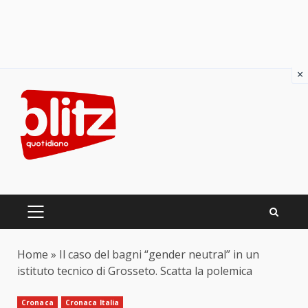
×
Skip
to
content
PRIMARY
MENU
Home
»
Il caso del bagni “gender neutral” in un
istituto tecnico di Grosseto. Scatta la polemica
Cronaca
Cronaca Italia