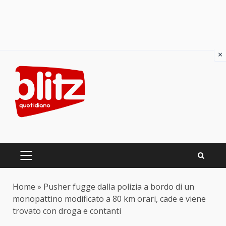
×
Skip
to
content
PRIMARY
MENU
Home
»
Pusher fugge dalla polizia a bordo di un
monopattino modificato a 80 km orari, cade e viene
trovato con droga e contanti