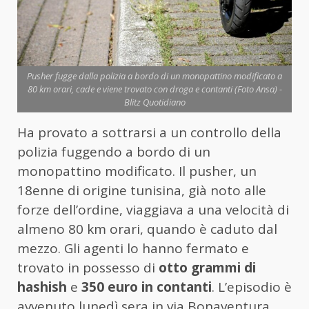
Pusher fugge dalla polizia a bordo di un monopattino modificato a
80 km orari, cade e viene trovato con droga e contanti (Foto Ansa) -
Blitz Quotidiano
Ha provato a sottrarsi a un controllo della
polizia fuggendo a bordo di un
monopattino modificato. Il pusher, un
18enne di origine tunisina, già noto alle
forze dell’ordine, viaggiava a una velocità di
almeno 80 km orari, quando è caduto dal
mezzo. Gli agenti lo hanno fermato e
trovato in possesso di
otto grammi di
hashish
e
350 euro in contanti
. L’episodio è
avvenuto lunedì sera in via Bonaventura