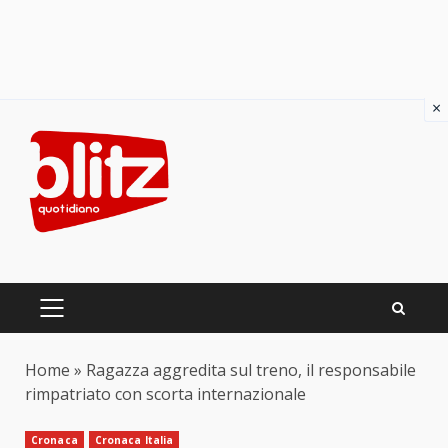
×
Skip
to
content
PRIMARY
MENU
Home
»
Ragazza aggredita sul treno, il responsabile
rimpatriato con scorta internazionale
Cronaca
Cronaca Italia